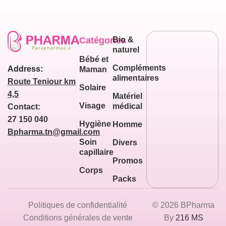
Catégories
Bio &
naturel
Bébé et
Compléments
Address:
Maman
alimentaires
Route Teniour km
Solaire
4,5
Matériel
Visage
médical
Contact:
27 150 040
Hygiène
Homme
Bpharma.tn@gmail.com
Soin
Divers
capillaire
Promos
Corps
Packs
Politiques de confidentialité
© 2026 BPharma
Conditions générales de vente
By
216 MS