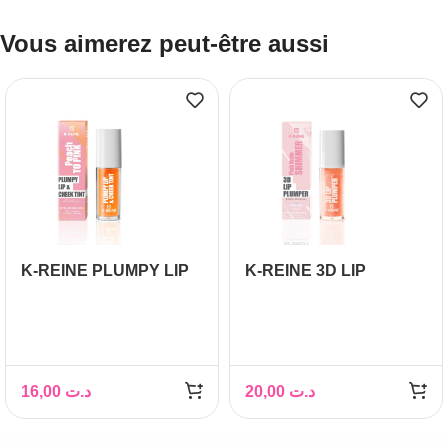
Vous aimerez peut-être aussi
K-REINE PLUMPY LIP
K-REINE 3D LIP
CHEEK TINT PEACH
PLUMPER PINK NUDE
TO PINK 6ML
SHIMMER 6ML
16,00
د.ت
20,00
د.ت