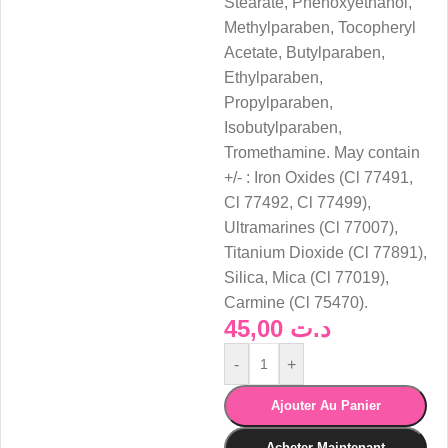
Stearate, Phenoxyethanol,
Methylparaben, Tocopheryl
Acetate, Butylparaben,
Ethylparaben,
Propylparaben,
Isobutylparaben,
Tromethamine. May contain
+/- : Iron Oxides (Cl 77491,
Cl 77492, Cl 77499),
Ultramarines (Cl 77007),
Titanium Dioxide (Cl 77891),
Silica, Mica (Cl 77019),
Carmine (Cl 75470).
45,00
د.ت
-
+
Ajouter Au Panier
Acheter Maintenant