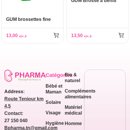
GUM Brosse à dents
SensiVital ultra souple
(509)
GUM brossettes fine
cylindrique, boite de 8
(612)
13,00
د.ت
13,50
د.ت
Catégories
Bio &
naturel
Bébé et
Compléments
Address:
Maman
alimentaires
Route Teniour km
Solaire
4,5
Matériel
Visage
médical
Contact:
27 150 040
Hygiène
Homme
Bpharma.tn@gmail.com