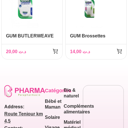
GUM BUTLERWEAVE
GUM Brossettes
FLOSS 1155
Traveler ultrafine
conique, bte de 4 (1414)
20,00
د.ت
14,00
د.ت
Catégories
Bio &
naturel
Bébé et
Compléments
Address:
Maman
alimentaires
Route Teniour km
Solaire
4,5
Matériel
Visage
médical