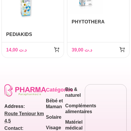
PHYTOTHERA
COENZYME Q10
PEDIAKIDS
IMMUNOVIT 150ML
14,00
د.ت
39,00
د.ت
Catégories
Bio &
naturel
Bébé et
Compléments
Address:
Maman
alimentaires
Route Teniour km
Solaire
4,5
Matériel
Visage
médical
Contact: