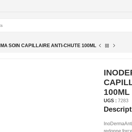
MA SOIN CAPILLAIRE ANTI-CHUTE 100ML
INODE
CAPIL
100ML
UGS :
7283
Descrip
InoDermaAnti-
redonne force