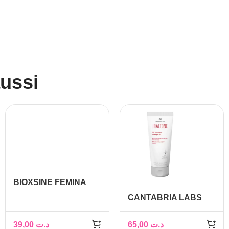
aussi
BIOXSINE FEMINA
SHAMPOING ANTI
CANTABRIA LABS
CHUTE CHEVEUX
IRALTONE DS
GRAS 300ML
SHAMPOING 200ML
39,00
د.ت
65,00
د.ت