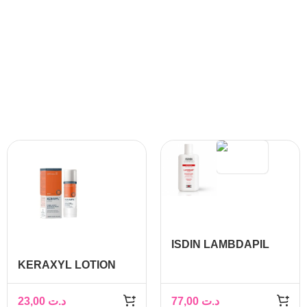
ISDIN LAMBDAPIL
SHAMPOING ANTI
KERAXYL LOTION
CHUTE 200ML
ANTI CHUTE 30ML
23,00
د.ت
77,00
د.ت