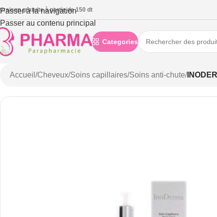
ivraison gratuite à partie de 150 dt
Passer à la navigation
Passer au contenu principal
Categories
Accueil
/
Cheveux
/
Soins capillaires
/
Soins anti-chute
/
INODER