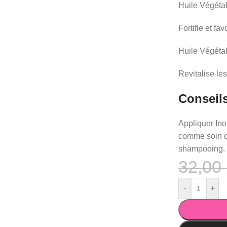
Huile Végéta
Fortifie et f
Huile Végéta
Revitalise le
Conseils
Appliquer Ino
comme soin d
shampooing.
32,00
-
+