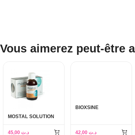
Vous aimerez peut-être 
BIOXSINE
SHAMPOOING
MOSTAL SOLUTION
VEGETAL A L’AIL
50 ML
NOIR 300ML
45,00
د.ت
42,00
د.ت