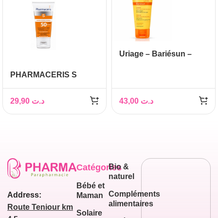
Uriage – Bariésun –
Crème SPF50+, 50ml
PHARMACERIS S
SPECTRUM-PROTECT
CREME HAUTE
29,90
د.ت
43,00
د.ت
PROTECTION SPF50+
50ML
Catégories
Bio &
naturel
Bébé et
Compléments
Address:
Maman
alimentaires
Route Teniour km
Solaire