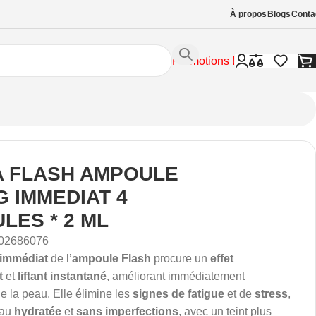
À propos
Blogs
Conta
Promotions !
 FLASH AMPOULE
G IMMEDIAT 4
LES * 2 ML
02686076
g immédiat
de l’
ampoule Flash
procure un
effet
t
et
liftant instantané
, améliorant immédiatement
e la peau. Elle élimine les
signes de fatigue
et de
stress
,
eau
hydratée
et
sans imperfections
, avec un teint plus