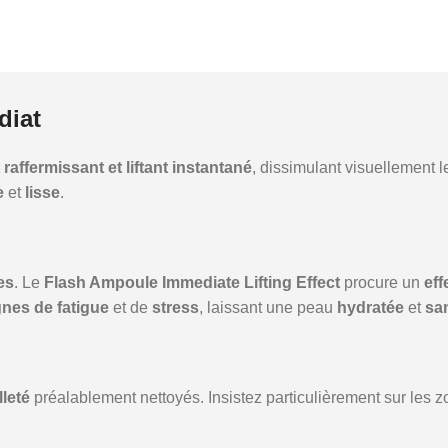
diat
t raffermissant et liftant instantané
, dissimulant visuellement l
e
et
lisse
.
es
. Le
Flash Ampoule Immediate Lifting Effect
procure un
eff
gnes de fatigue
et de
stress
, laissant une peau
hydratée
et
sa
leté
préalablement nettoyés. Insistez particulièrement sur les z