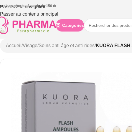
ivraison gratuite à partie de 150 dt
Passer à la navigation
Passer au contenu principal
Categories
Accueil
/
Visage
/
Soins anti-âge et anti-rides
/
KUORA FLASH A