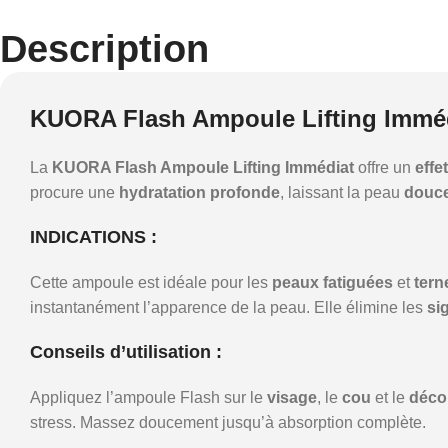
Description
KUORA Flash Ampoule Lifting Immé
La
KUORA Flash Ampoule Lifting Immédiat
offre un
effe
procure une
hydratation profonde
, laissant la peau
douc
INDICATIONS :
Cette ampoule est idéale pour les
peaux fatiguées
et
tern
instantanément l’apparence de la peau. Elle élimine les
si
Conseils d’utilisation :
Appliquez l’ampoule Flash sur le
visage
, le
cou
et le
décol
stress. Massez doucement jusqu’à absorption complète.