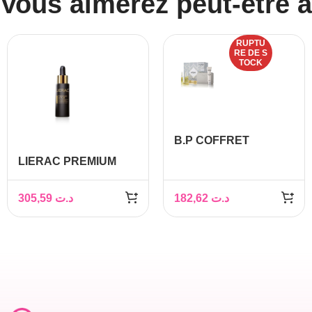
Vous aimerez peut-être 
RUPTU
RE DE S
TOCK
B.P COFFRET
LIERAC CICA-FILLER
LIERAC PREMIUM
SERUM+CREME
Sérum Régénérant
Anti âge Absolu, 30ml
305,59
د.ت
182,62
د.ت