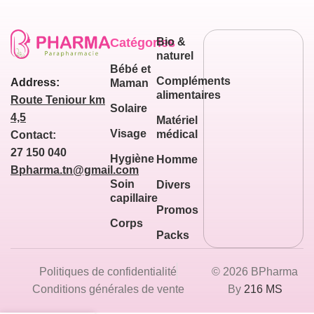
Catégories
Bio &
naturel
Bébé et
Compléments
Address:
Maman
alimentaires
Route Teniour km
Solaire
4,5
Matériel
Visage
médical
Contact:
27 150 040
Hygiène
Homme
Bpharma.tn@gmail.com
Soin
Divers
capillaire
Promos
Corps
Packs
Politiques de confidentialité
© 2026 BPharma
Conditions générales de vente
By
216 MS