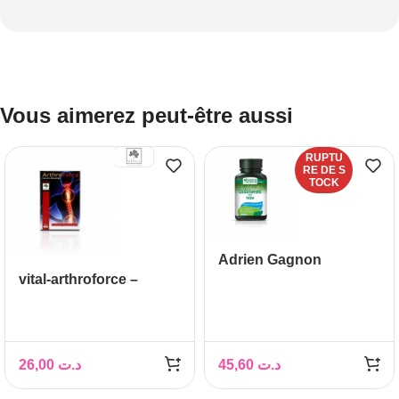
Vous aimerez peut-être aussi
RUPTU
RE DE S
TOCK
Adrien Gagnon
vital-arthroforce –
Glucosamine MSM
Glucosamine
Confort Articulaire
Harpagophytum
Articulations
26,00
د.ت
45,60
د.ت