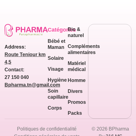
Catégories
Bio &
naturel
Bébé et
Compléments
Address:
Maman
alimentaires
Route Teniour km
Solaire
4,5
Matériel
Visage
médical
Contact:
27 150 040
Hygiène
Homme
Bpharma.tn@gmail.com
Soin
Divers
capillaire
Promos
Corps
Packs
Politiques de confidentialité
© 2026 BPharma