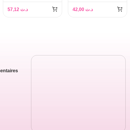
Corps Fondant, 200 ml
57,12
د.ت
42,00
د.ت
entaires