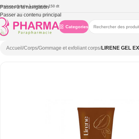
ivraison gratuite à partie de 150 dt
Passer à la navigation
Passer au contenu principal
Categories
Accueil
/
Corps
/
Gommage et exfoliant corps
/
LIRENE GEL E