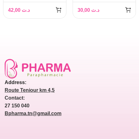
CLEOPATRA
BODY SCRUB PINA
GOMMAGE
COLADA 300GR
42,00
د.ت
30,00
د.ت
EXFOLIANT
CORPOREL 250ML
Address:
Route Teniour km 4,5
Contact:
27 150 040
Bpharma.tn@gmail.com