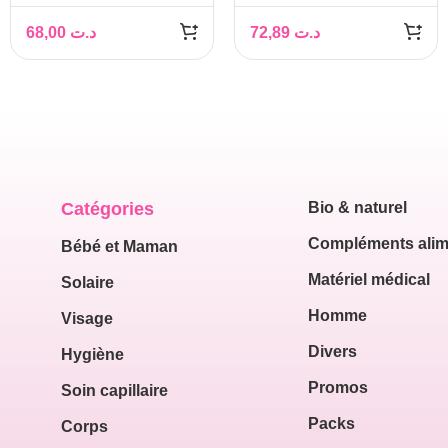
CORPS 200ML
MICROPEELING –
BODY-HYDRA+
68,00
د.ت
72,89
د.ت
200ML
Catégories
Bio & naturel
Compléments alim
Bébé et Maman
Matériel médical
Solaire
Homme
Visage
Divers
Hygiène
Promos
Soin capillaire
Packs
Corps