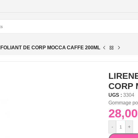
XFOLIANT DE CORP MOCCA CAFFE 200ML
LIREN
CORP 
UGS :
3304
Gommage pou
-
+