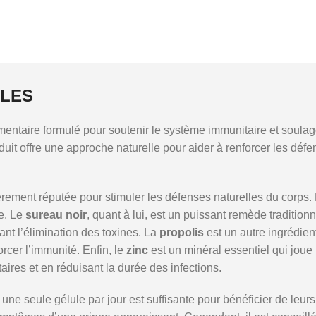
ULES
entaire formulé pour soutenir le système immunitaire et soulag
uit offre une approche naturelle pour aider à renforcer les déf
èrement réputée pour stimuler les défenses naturelles du corps. E
pe. Le
sureau noir
, quant à lui, est un puissant remède tradition
nt l’élimination des toxines. La
propolis
est un autre ingrédien
orcer l’immunité. Enfin, le
zinc
est un minéral essentiel qui joue
aires et en réduisant la durée des infections.
t une seule gélule par jour est suffisante pour bénéficier de l