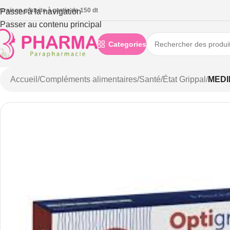
ivraison gratuite à partie de 150 dt
Passer à la navigation
Passer au contenu principal
Categories
Accueil
/
Compléments alimentaires
/
Santé
/
État Grippal
/
MEDI