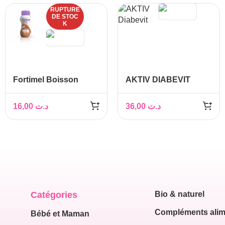
RUPTURE
DE STOC
K
Fortimel Boisson
AKTIV DIABEVIT
Nutritionnelle Extra
Chocolat, 200ml
16,00
د.ت
36,00
د.ت
Catégories
Bio & naturel
Compléments alim
Bébé et Maman