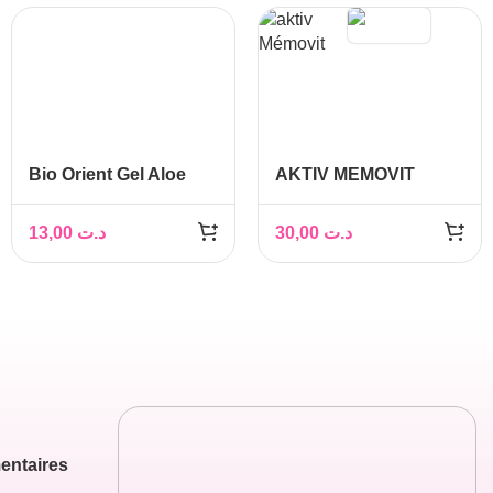
Bio Orient Gel Aloe
AKTIV MEMOVIT
Vera, 250ml
Lécithine + B-
vitamines
13,00
د.ت
30,00
د.ت
entaires