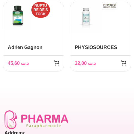
RUPTU
RE DE S
TOCK
Adrien Gagnon
PHYSIOSOURCES
Glucosamine MSM
Sélénium ACE
Confort Articulaire
45,60
د.ت
32,00
د.ت
Address: