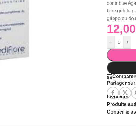
contribue ég
Une gélule pa
grippe ou de 
-
+
Comparer
Partager sur 
Livraison
Produits au
Conseil & a