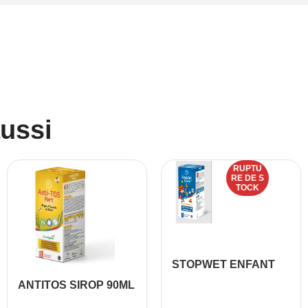
aussi
RUPTU
RE DE S
TOCK
STOPWET ENFANT
SIROP 150 ML
ANTITOS SIROP 90ML