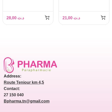
100ML
28,00
د.ت
21,00
د.ت
Address:
Route Teniour km 4,5
Contact:
27 150 040
Bpharma.tn@gmail.com