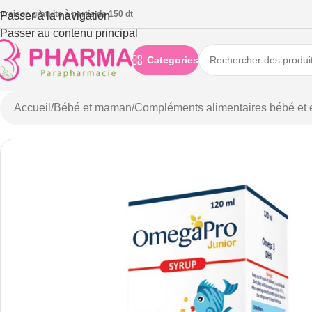
ivraison gratuite à partie de 150 dt
Passer à la navigation
Passer au contenu principal
Categories
Accueil
/
Bébé et maman
/
Compléments alimentaires bébé et 