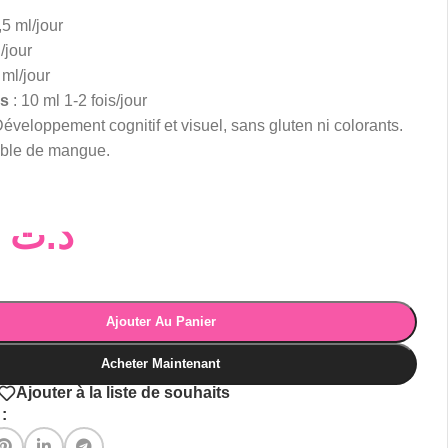
,5 ml/jour
/jour
 ml/jour
us
: 10 ml 1-2 fois/jour
Développement cognitif et visuel, sans gluten ni colorants.
ble de mangue.
32,00
د.ت
Ajouter Au Panier
Acheter Maintenant
Ajouter à la liste de souhaits
: