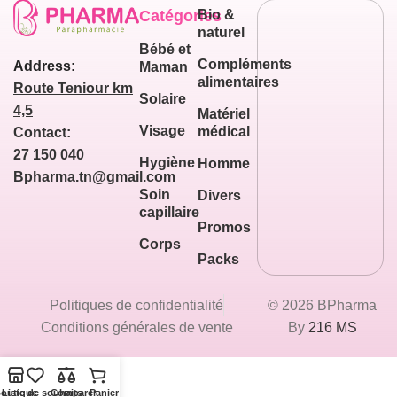
Catégories
Bio &
naturel
Bébé et
Compléments
Address:
Maman
alimentaires
Route Teniour km
Solaire
4,5
Matériel
Visage
médical
Contact:
27 150 040
Hygiène
Homme
Bpharma.tn@gmail.com
Soin
Divers
capillaire
Promos
Corps
Packs
Politiques de confidentialité
© 2026 BPharma
Conditions générales de vente
By
216 MS
outique
Liste de souhaits
Comparer
Panier