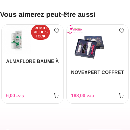
Vous aimerez peut-être aussi
RUPTU
RE DE S
TOCK
ALMAFLORE BAUME À
LÈVRES MENTHE 15
NOVEXPERT COFFRET
ML
VOYAGE AU COEUR
DE L’ACIDE
HYALURONIQUE
6,00
د.ت
188,00
د.ت