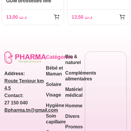
GUM brossettes fine
cylindrique, boite de 8
(612)
13,00
د.ت
13,50
د.ت
Catégories
Bio &
naturel
Bébé et
Compléments
Address:
Maman
alimentaires
Route Teniour km
Solaire
4,5
Matériel
Visage
médical
Contact:
27 150 040
Hygiène
Homme
Bpharma.tn@gmail.com
Soin
Divers
capillaire
Promos