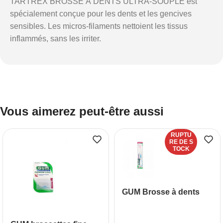
TARTREX BROSSE À DENTS ULTRA-SOUPLE est
spécialement conçue pour les dents et les gencives
sensibles. Les micros-filaments nettoient les tissus
inflammés, sans les irriter.
Vous aimerez peut-être aussi
RUPTU
RE DE S
TOCK
GUM Brosse à dents
SensiVital ultra souple
(509)