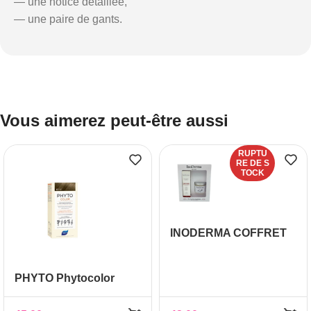
— une notice détaillée,
— une paire de gants.
Vous aimerez peut-être aussi
RUPTU
RE DE S
TOCK
INODERMA COFFRET
SOIN ANTI CHUTE
100ML+ CHANTILLY
PHYTO Phytocolor
COCO 150G
Couleur Soin 8 Blond
clair, 1 kit