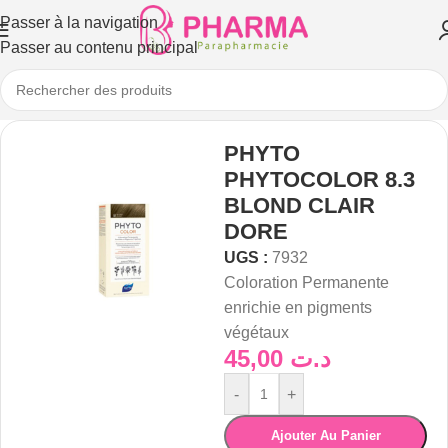
Passer à la navigation
Passer au contenu principal
PHYTO
PHYTOCOLOR 8.3
BLOND CLAIR
DORE
UGS :
7932
Coloration Permanente
enrichie en pigments
végétaux
45,00
د.ت
-
+
Ajouter Au Panier