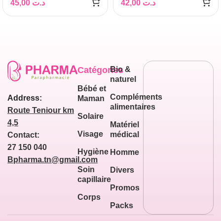
45,00
د.ت
42,00
د.ت
Catégories
Bio &
naturel
Bébé et
Compléments
Address:
Maman
alimentaires
Route Teniour km
Solaire
4,5
Matériel
Visage
médical
Contact:
27 150 040
Hygiène
Homme
Bpharma.tn@gmail.com
Soin
Divers
capillaire
Promos
Corps
Packs