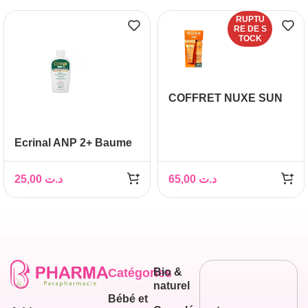
RUPTU
RE DE S
TOCK
COFFRET NUXE SUN
PROTECTION
GLAMOUR
Ecrinal ANP 2+ Baume
Après-Shampoing
25,00
د.ت
65,00
د.ت
Catégories
Bio &
naturel
Bébé et