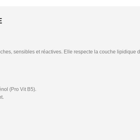
E
s, sensibles et réactives. Elle respecte la couche lipidique de
nol (Pro Vit B5).
t.