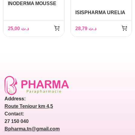
INODERMA MOUSSE
NETTOYANTE 150ML
ISISPHARMA URELIA
GEL NETTOYANT
EXFOLIANT 200ML
25,00
د.ت
28,79
د.ت
Address:
Route Teniour km 4,5
Contact:
27 150 040
Bpharma.tn@gmail.com