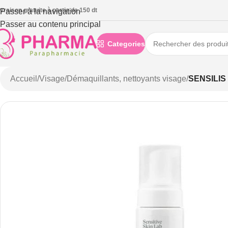
ivraison gratuite à partie de 150 dt
Passer à la navigation
Passer au contenu principal
Categories
Accueil
/
Visage
/
Démaquillants, nettoyants visage
/
SENSILI