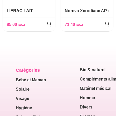
LIERAC LAIT
Noreva Xerodiane AP+
MICELLAIRE DOUBLE
Gel Surgras 745 ml
NETTOYANT VISAGE
85,00
د.ت
71,40
د.ت
ET YEUX – 200ml
Catégories
Bio & naturel
Compléments alim
Bébé et Maman
Matériel médical
Solaire
Homme
Visage
Divers
Hygiène