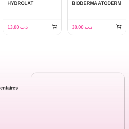
HYDROLAT
BIODERMA ATODERM
D’ARTICHAUT, 150ML
INTENSIVE Gel
– PHYTOKAD
Moussant, 200ml
13,00
د.ت
30,00
د.ت
entaires