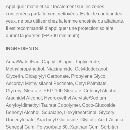
Appliquer matin et soir localement sur les zones
concernées parfaitement nettoyées. Eviter le contour des
yeux, ne pas utiliser chez la femme enceinte ou allaitante.
Il est recommandé d’appliquer une protection solaire
durant la journée (FPS30 minimum).
INGREDIENTS:
Aqua/Water/Eau, Caprylic/Capric Triglyceride,
Methylpropanediol, Niacinamide, Octyldodecanol,
Glycerin, Dicaprylyl Carbonate, Propylene Glycol,
Ascorbyl Methylsilanol Pectinate, Cetyl Palmitate,
Glyceryl Stearate, PEG-100 Stearate, Cetearyl Alcohol,
Arachidyl Alcohol, Hydroxyethyl Acrylate/Sodium
Acryloyldimethyl Taurate Copolymer, Coco-Glucoside,
Behenyl Alcohol, Squalane, Hexylresorcinol, Glyceryl
Undecylenate, Arachidyl Glucoside, Glycolic Acid, Acacia
Senegal Gum, Polysorbate 60, Xanthan Gum, Sorbitan