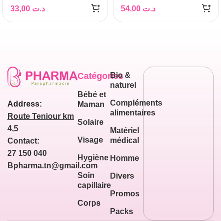
50ml
33,00
د.ت
54,00
د.ت
Catégories
Bio &
naturel
Bébé et
Compléments
Address:
Maman
alimentaires
Route Teniour km
Solaire
4,5
Matériel
Visage
médical
Contact:
27 150 040
Hygiène
Homme
Bpharma.tn@gmail.com
Soin
Divers
capillaire
Promos
Corps
Packs