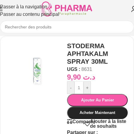
Passer à la navigation
Passer au contenu principal
STODERMA
APHTAKALM
SPRAY 30ML
UGS :
8631
9,90
د.ت
-
+
Ajouter Au Panier
Acheter Maintenant
Ajouter à la liste
Comparer
de souhaits
Partager sur :