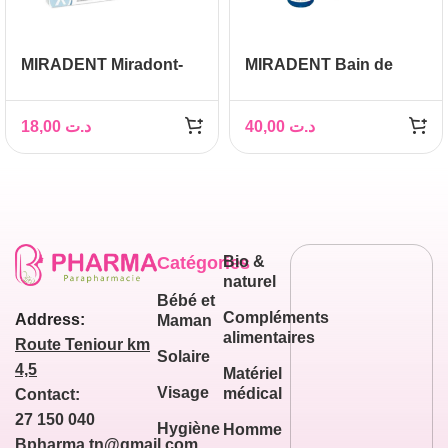
MIRADENT Miradont-
MIRADENT Bain de
Gel, 15ml
Bouche Mirafluor chx ,
500ml
18,00
د.ت
40,00
د.ت
Catégories
Bio &
naturel
Bébé et
Compléments
Address:
Maman
alimentaires
Route Teniour km
Solaire
4,5
Matériel
Visage
médical
Contact:
27 150 040
Hygiène
Homme
Bpharma.tn@gmail.com