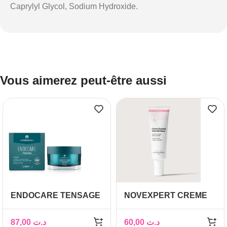
Caprylyl Glycol, Sodium Hydroxide.
Vous aimerez peut-être aussi
ENDOCARE TENSAGE
NOVEXPERT CREME
CREME NUTRITIVE
DOUCEUR HYDRO
50ML
BIOTIQUE 30ML
87,00
د.ت
60,00
د.ت