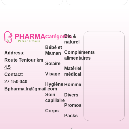
Catégories
Bio &
naturel
Bébé et
Compléments
Address:
Maman
alimentaires
Route Teniour km
Solaire
4,5
Matériel
Visage
médical
Contact:
27 150 040
Hygiène
Homme
Bpharma.tn@gmail.com
Soin
Divers
capillaire
Promos
Corps
Packs