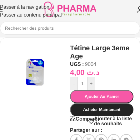
Passer à la navigation
Passer au contenu principal
Tétine Large 3eme
Age
UGS :
9004
4,00
د.ت
-
+
Ajouter Au Panier
Acheter Maintenant
Ajouter à la liste
Comparer
de souhaits
Partager sur :