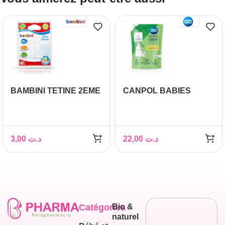
BAMBINI TETINE 2EME
CANPOL BABIES
AGE 412
LIQUIDE DE RINCAGE
1L
3,00
د.ت
22,00
د.ت
Catégories
Bio &
naturel