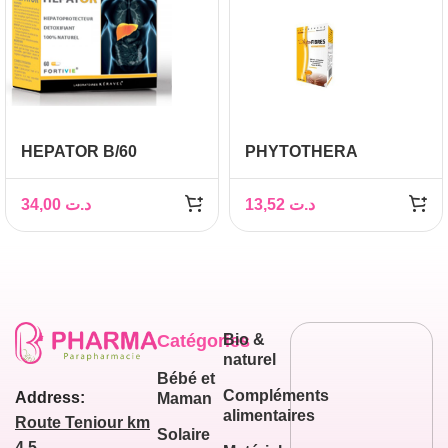
HEPATOR B/60
PHYTOTHERA
PHYTOFIBRES, 60
gélules
34,00
د.ت
13,52
د.ت
Catégories
Bio &
naturel
Bébé et
Compléments
Address:
Maman
alimentaires
Route Teniour km
Solaire
4,5