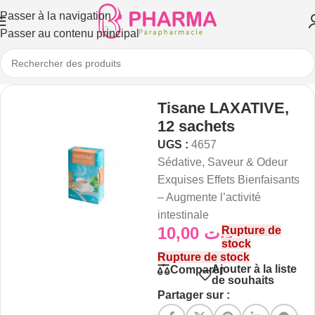
Passer à la navigation
Passer au contenu principal
Tisane LAXATIVE,
12 sachets
UGS :
4657
Sédative, Saveur & Odeur
Exquises Effets Bienfaisants
– Augmente l’activité
intestinale
10,00
د.ت
Rupture de
stock
Rupture de stock
Ajouter à la liste
Comparer
de souhaits
Partager sur :