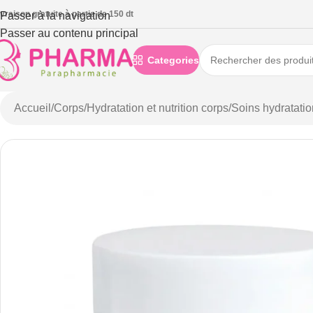
ivraison gratuite à partie de 150 dt
Passer à la navigation
Passer au contenu principal
Categories
Accueil
/
Corps
/
Hydratation et nutrition corps
/
Soins hydratati