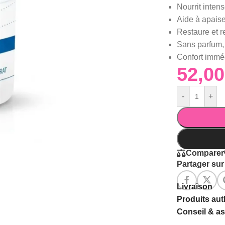
Nourrit inten
Aide à apaise
Restaure et r
Sans parfum,
Confort imméd
-
+
Comparer
Partager sur 
Livraison
Produits au
Conseil & a