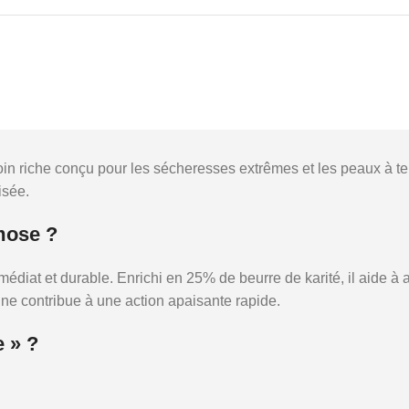
soin riche conçu pour les sécheresses extrêmes et les peaux à t
isée.
émose ?
mmédiat et durable. Enrichi en 25% de beurre de karité, il aide
xine contribue à une action apaisante rapide.
e » ?