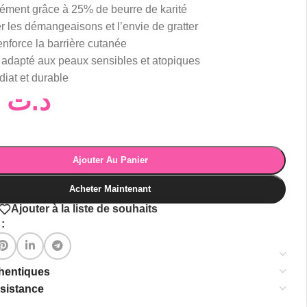
sément grâce à 25% de beurre de karité
r les démangeaisons et l’envie de gratter
enforce la barrière cutanée
 adapté aux peaux sensibles et atopiques
iat et durable
52,00
د.ت
Ajouter Au Panier
Acheter Maintenant
Ajouter à la liste de souhaits
:
thentiques
ssistance