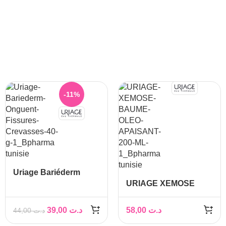
-11%
Uriage Bariéderm
Onguent Fissures
URIAGE XEMOSE
Crevasses 40 g
BAUME OLEO
APAISANT 200 ML
39,00
د.ت
58,00
د.ت
44,00
د.ت