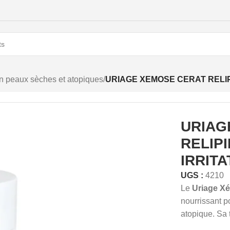
on peaux sèches et atopiques
/
URIAGE XEMOSE CERAT RELIP
URIAG
RELIPI
IRRITA
UGS :
4210
Le
Uriage Xé
nourrissant p
atopique. Sa 