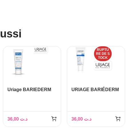
aussi
RUPTU
RE DE S
TOCK
Uriage BARIEDERM
URIAGE BARIÉDERM
Crème isolante
– Cica-Crème SPF50+
réparatrice, 75ml
36,00
د.ت
36,00
د.ت