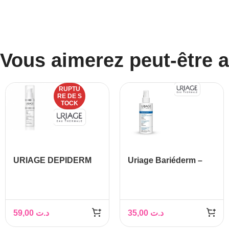
Vous aimerez peut-être 
RUPTU
RE DE S
TOCK
URIAGE DEPIDERM
Uriage Bariéderm –
WHITE SERUM, 30ml
Cica spray, 100ml
59,00
د.ت
35,00
د.ت