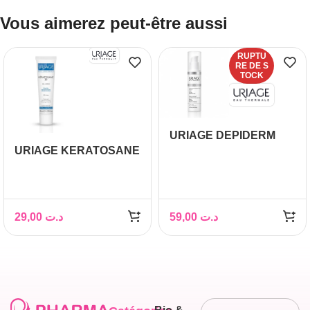
Vous aimerez peut-être aussi
RUPTU
RE DE S
TOCK
URIAGE DEPIDERM
URIAGE KERATOSANE
WHITE SERUM, 30ml
30 GEL CREME 40ML
29,00
د.ت
59,00
د.ت