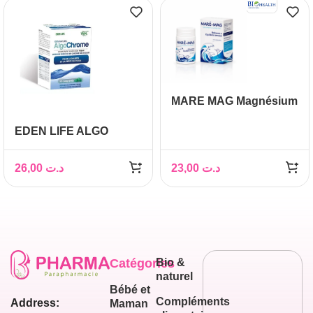
MARE MAG Magnésium
EDEN LIFE ALGO
CHROME 30
COMPRIMÉS
26,00
د.ت
23,00
د.ت
Catégories
Bio &
naturel
Bébé et
Compléments
Address:
Maman