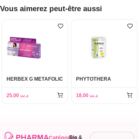
Vous aimerez peut-être aussi
HERBEX G METAFOLIC
PHYTOTHERA
GROSSESSE BT 30
Millepertuis, 30 gélules
GELULES
25,00
د.ت
18,00
د.ت
Catégories
Bio &