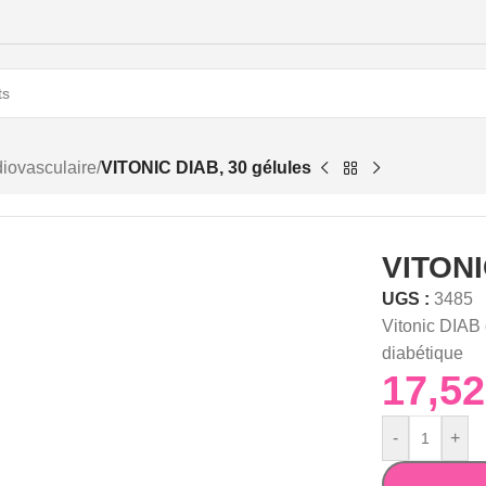
diovasculaire
/
VITONIC DIAB, 30 gélules
VITONI
UGS :
3485
Vitonic DIAB 
diabétique
-
+