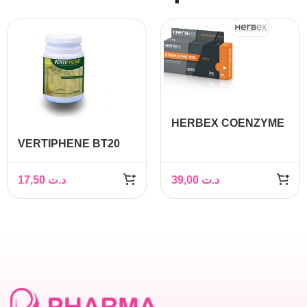
HERBEX COENZYME
Q10 BOITE DE 20
VERTIPHENE BT20
GELULES
17,50
د.ت
39,00
د.ت