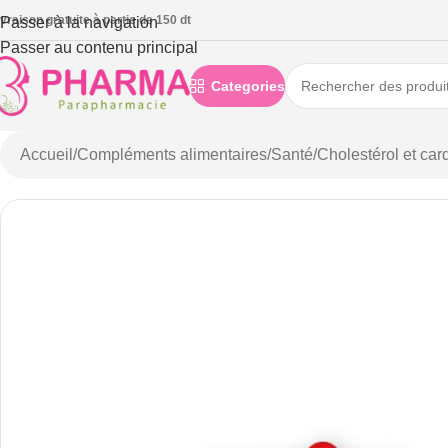
ivraison gratuite à partie de 150 dt
Passer à la navigation
Passer au contenu principal
Categories
Accueil
/
Compléments alimentaires
/
Santé
/
Cholestérol et car