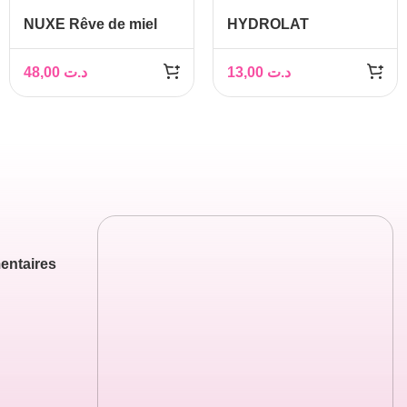
NUXE Rêve de miel
HYDROLAT
Gel nettoyant et
D’ARTICHAUT, 150ML
démaquillant visage,
– PHYTOKAD
48,00
د.ت
13,00
د.ت
200ml
entaires