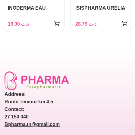
INODERMA EAU
ISISPHARMA URELIA
MICELLAIRE
GEL NETTOYANT
DEMAQUILLANTE
EXFOLIANT 200ML
19,00
د.ت
28,79
د.ت
SKIN BOOSTER 150
ML
Address:
Route Teniour km 4,5
Contact:
27 150 040
Bpharma.tn@gmail.com