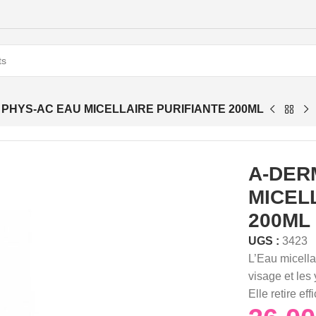
PHYS-AC EAU MICELLAIRE PURIFIANTE 200ML
A-DER
MICEL
200ML
UGS :
3423
L’Eau micella
visage et les
Elle retire e