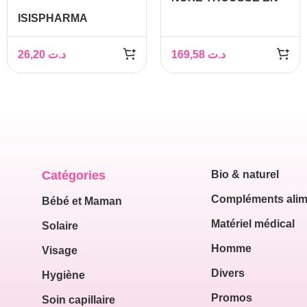
VELOURS +CREME
ISISPHARMA
JOUR PEAUX
SOLUTION
SECHES A TRES
MICELLAIRE
26,20
د.ت
169,58
د.ت
SECHES+ GEL
SENSYLIA AQUA
NETTOYANT &
PEAUX SENSIBLES
DEMAQUILLANT
250ML
200ML OFFERT
Catégories
Bio & naturel
Compléments alim
Bébé et Maman
Matériel médical
Solaire
Homme
Visage
Divers
Hygiène
Promos
Soin capillaire