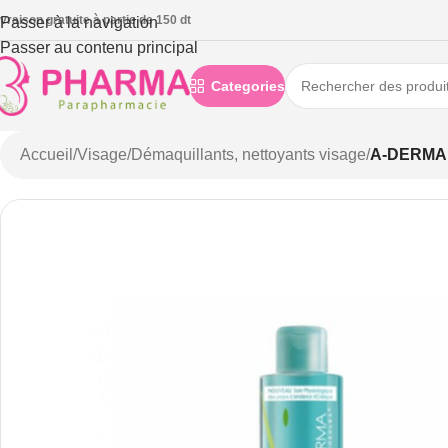
ivraison gratuite à partie de 150 dt
Passer à la navigation
Passer au contenu principal
Categories
Accueil
/
Visage
/
Démaquillants, nettoyants visage
/
A-DERMA 