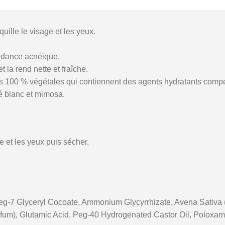
uille le visage et les yeux.
ndance acnéique.
la rend nette et fraîche.
les 100 % végétales qui contiennent des agents hydratants comp
hé blanc et mimosa.
ge et les yeux puis sécher.
Peg-7 Glyceryl Cocoate, Ammonium Glycyrrhizate, Avena Sativa (
fum), Glutamic Acid, Peg-40 Hydrogenated Castor Oil, Poloxam