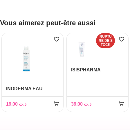
Vous aimerez peut-être aussi
RUPTU
RE DE S
TOCK
ISISPHARMA
NEOTONE GEL
NETTOYANT
INODERMA EAU
EXFOLIANT 150ML
MICELLAIRE
DEMAQUILLANTE
19,00
د.ت
39,00
د.ت
SKIN BOOSTER 150 ML