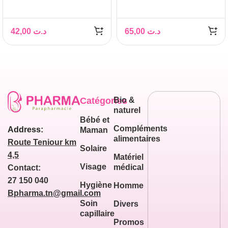
SOIN ANTI CHUTE
PROTECTION
100ML+ CHANTILLY
GLAMOUR
COCO 150G
42,00
د.ت
65,00
د.ت
Catégories
Bio &
naturel
Bébé et
Compléments
Address:
Maman
alimentaires
Route Teniour km
Solaire
4,5
Matériel
Visage
médical
Contact:
27 150 040
Hygiène
Homme
Bpharma.tn@gmail.com
Soin
Divers
capillaire
Promos