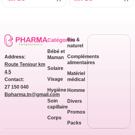
Catégories
Bio &
naturel
Bébé et
Compléments
Address:
Maman
alimentaires
Route Teniour km
Solaire
4,5
Matériel
Visage
médical
Contact:
27 150 040
Hygiène
Homme
Bpharma.tn@gmail.com
Soin
Divers
capillaire
Promos
Corps
Packs