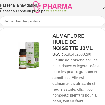
Passer à la navigation
Passer au contenu principal
ALMAFLORE
HUILE DE
NOISETTE 10ML
UGS :
6191432500290
L’
huile de noisette
est une
huile douce et légère, idéale
pour les
peaux grasses
et
sensibles
. Elle est
calmante
,
cicatrisante
et
nourrissante
, offrant de
nombreux bienfaits pour la
peau, tout en étant