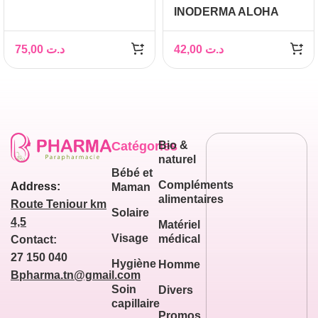
INODERMA ALOHA
PROTECTRICE
HUILE AU MONOÏ DE
HYDRATANTE +
TAHITI PAILLETEE
GELLEE DE DOUCHE
75,00
د.ت
42,00
د.ت
PINK SPRAY 150ML
100ML ET TROUSSE
OFFERTES
Catégories
Bio &
naturel
Bébé et
Compléments
Address:
Maman
alimentaires
Route Teniour km
Solaire
4,5
Matériel
Visage
médical
Contact:
27 150 040
Hygiène
Homme
Bpharma.tn@gmail.com
Soin
Divers
capillaire
Promos