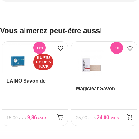
Vous aimerez peut-être aussi
-34%
-4%
RUPTU
RE DE S
TOCK
LAINO Savon de
Marseille, 150 g
Magiclear Savon
clarifiant exfoliant,
200gr
9,86
د.ت
24,00
د.ت
15,00
د.ت
25,00
د.ت