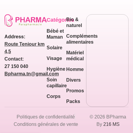
Catégories
Bio &
naturel
Bébé et
Compléments
Address:
Maman
alimentaires
Route Teniour km
Solaire
4,5
Matériel
Visage
médical
Contact:
27 150 040
Hygiène
Homme
Bpharma.tn@gmail.com
Soin
Divers
capillaire
Promos
Corps
Packs
Politiques de confidentialité
© 2026 BPharma
Conditions générales de vente
By
216 MS