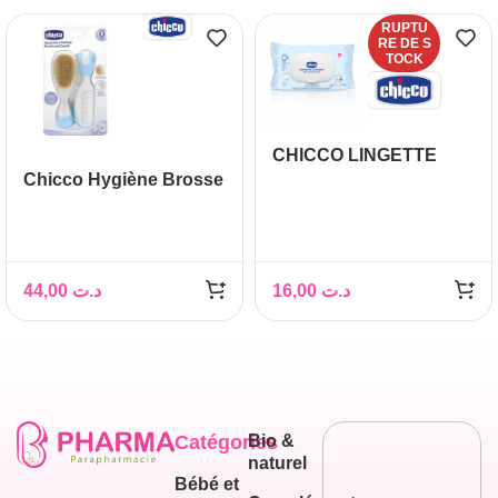
RUPTU
RE DE S
TOCK
CHICCO LINGETTE
Chicco Hygiène Brosse
BOITE DE 72
et Peigne Bébé
44,00
د.ت
16,00
د.ت
Catégories
Bio &
naturel
Bébé et