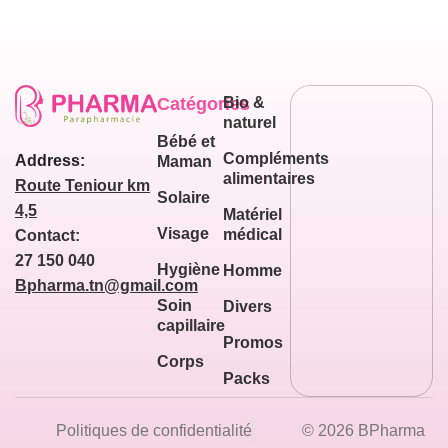
Catégories
Bio &
naturel
Bébé et
Compléments
Address:
Maman
alimentaires
Route Teniour km
Solaire
4,5
Matériel
Visage
médical
Contact:
27 150 040
Hygiène
Homme
Bpharma.tn@gmail.com
Soin
Divers
capillaire
Promos
Corps
Packs
Politiques de confidentialité
© 2026 BPharma