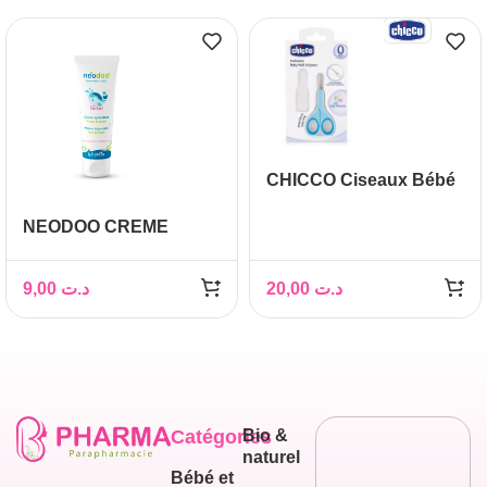
CHICCO Ciseaux Bébé
NEODOO CREME
HYDRATANT 50ML
9,00
د.ت
20,00
د.ت
Catégories
Bio &
naturel
Bébé et