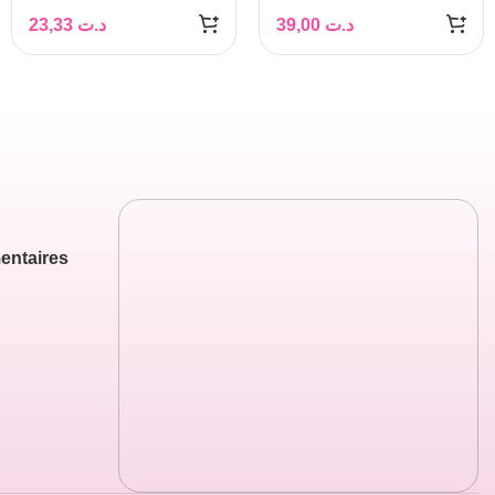
23,33
د.ت
39,00
د.ت
entaires