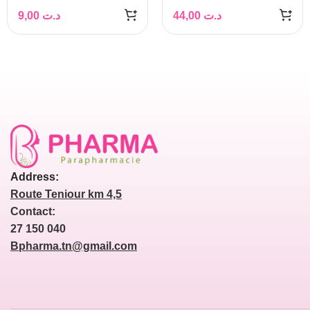
9,00
د.ت
44,00
د.ت
Address:
Route Teniour km 4,5
Contact:
27 150 040
Bpharma.tn@gmail.com