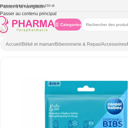
ivraison gratuite à partie de 150 dt
Passer à la navigation
Passer au contenu principal
Categories
Accueil
/
Bébé et maman
/
Biberonnerie & Repas
/
Accessoires
/