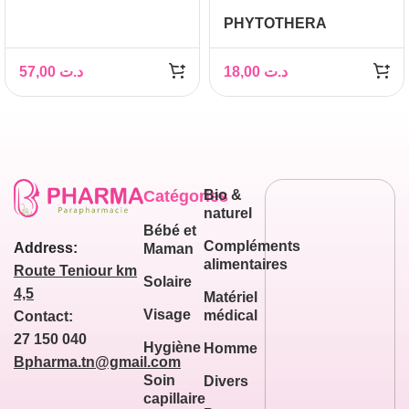
CONCEPTION B/30
PHYTOTHERA
Millepertuis, 30 gélules
57,00
د.ت
18,00
د.ت
Catégories
Bio &
naturel
Bébé et
Compléments
Address:
Maman
alimentaires
Route Teniour km
Solaire
4,5
Matériel
Visage
médical
Contact:
27 150 040
Hygiène
Homme
Bpharma.tn@gmail.com
Soin
Divers
capillaire