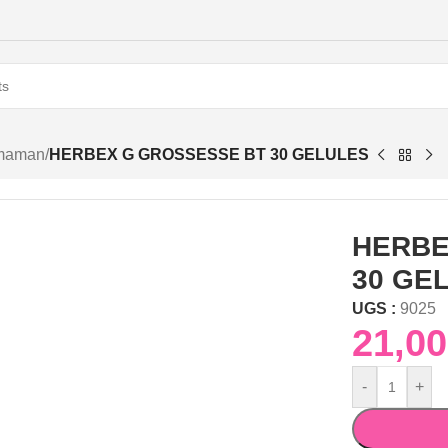
 maman
/
HERBEX G GROSSESSE BT 30 GELULES
HERBE
30 GE
UGS :
9025
-
+