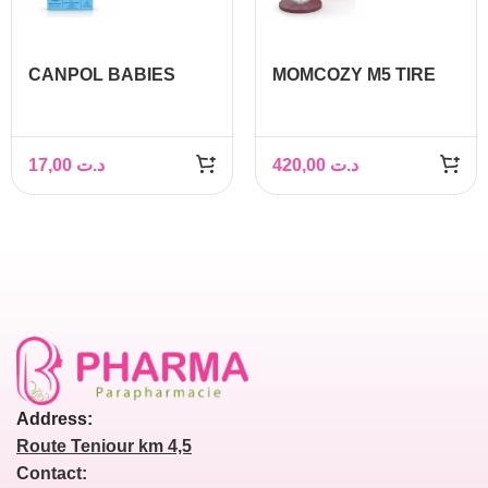
CANPOL BABIES
MOMCOZY M5 TIRE
Culottes Maternité
LAIT MAINS LIBRES
Jetables XL x5
17,00
د.ت
420,00
د.ت
Address:
Route Teniour km 4,5
Contact: