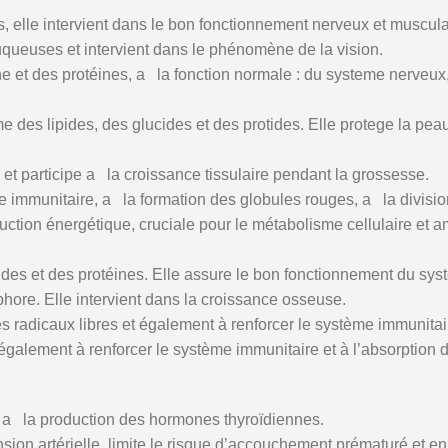
, elle intervient dans le bon fonctionnement nerveux et muscula
ueuses et intervient dans le phénomène de la vision.
e et des protéines, a la fonction normale : du systeme nerveux
des lipides, des glucides et des protides. Elle protege la peau
e et participe a la croissance tissulaire pendant la grossesse.
 immunitaire, a la formation des globules rouges, a la divisio
tion énergétique, cruciale pour le métabolisme cellulaire et amé
des et des protéines. Elle assure le bon fonctionnement du sy
hore. Elle intervient dans la croissance osseuse.
es radicaux libres et également à renforcer le système immunitai
également à renforcer le système immunitaire et à l’absorption d
t a la production des hormones thyroïdiennes.
n artérielle, limite le risque d’accouchement prématuré et enrich