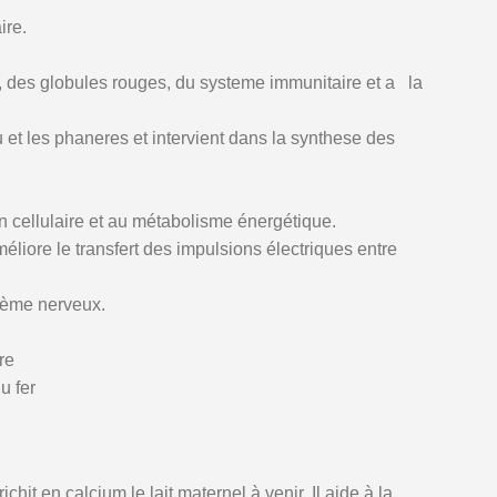
ire.
, des globules rouges, du systeme immunitaire et a la
 et les phaneres et intervient dans la synthese des
n cellulaire et au métabolisme énergétique.
liore le transfert des impulsions électriques entre
stème nerveux.
re
u fer
it en calcium le lait maternel à venir. Il aide à la