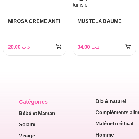
MIROSA CRÈME ANTI
MUSTELA BAUME
VERGETURES 50 ML
ALLAITEMENT 30ML
20,00
د.ت
34,00
د.ت
Catégories
Bio & naturel
Compléments alim
Bébé et Maman
Matériel médical
Solaire
Homme
Visage