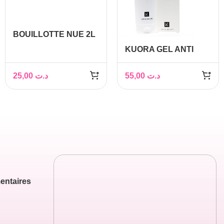
BOUILLOTTE NUE 2L
ROUGE
KUORA GEL ANTI
VERGETURES 200ML
25,00
د.ت
55,00
د.ت
entaires