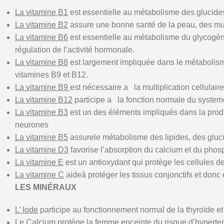
La vitamine B1
est essentielle au métabolisme des glucides
La vitamine B2
assure une bonne santé de la peau, des muq
La vitamine B6
est essentielle au métabolisme du glycogèn
régulation de lʼactivité hormonale.
La vitamine B8
est largement impliquée dans le métabolisme 
vitamines B9 et B12.
La vitamine B9
est nécessaire a la multiplication cellulair
La vitamine B12
participe a la fonction normale du systeme
La vitamine B3
est un des éléments impliqués dans la produc
neurones
La vitamine B5
assurele métabolisme des lipides, des gluci
La vitamine D3
favorise lʼabsorption du calcium et du phosp
La vitamine E
est un antioxydant qui protège les cellules d
La vitamine C
aideà protéger les tissus conjonctifs et donc 
LES MINÉRAUX
L’ Iode
participe au fonctionnement normal de la thyroïde e
Le Calcium
protège la femme enceinte du risque d’hypertensio