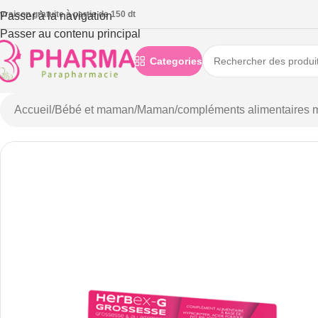
ivraison gratuite à partie de 150 dt
Passer à la navigation
Passer au contenu principal
Categories
Accueil
/
Bébé et maman
/
Maman
/
compléments alimentaires