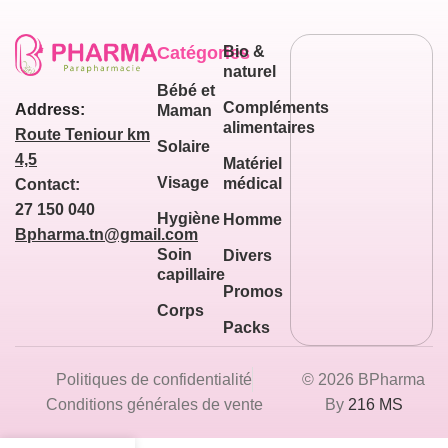
Catégories
Bio &
naturel
Bébé et
Compléments
Address:
Maman
alimentaires
Route Teniour km
Solaire
4,5
Matériel
Visage
médical
Contact:
27 150 040
Hygiène
Homme
Bpharma.tn@gmail.com
Soin
Divers
capillaire
Promos
Corps
Packs
Politiques de confidentialité
© 2026 BPharma
Conditions générales de vente
By
216 MS