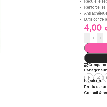
Régule le sé
Renforce les
Anti acnéiqu
Lutte contre l
4,00
-
+
Comparer
Partager sur 
Livraison
Produits au
Conseil & a