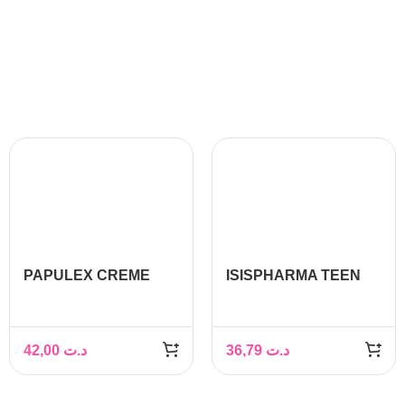
PAPULEX CREME
ISISPHARMA TEEN
OIL-FREE PEAUX A
DERM A PURE SOIN
IMPERFECTIONS,
INTENSE ANTI
40ml
IMPERFECTIONS
42,00
د.ت
36,79
د.ت
30ML