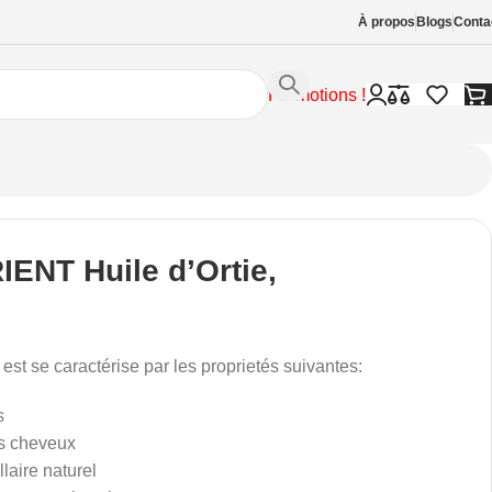
À propos
Blogs
Conta
Promotions !
IENT Huile d’Ortie,
e est se caractérise par les proprietés suivantes:
s
es cheveux
llaire naturel