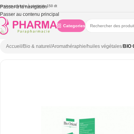
ivraison gratuite à partie de 150 dt
Passer à la navigation
Passer au contenu principal
Categories
Accueil
/
Bio & naturel
/
Aromathéraphie
/
huiles végétales
/
BIO 