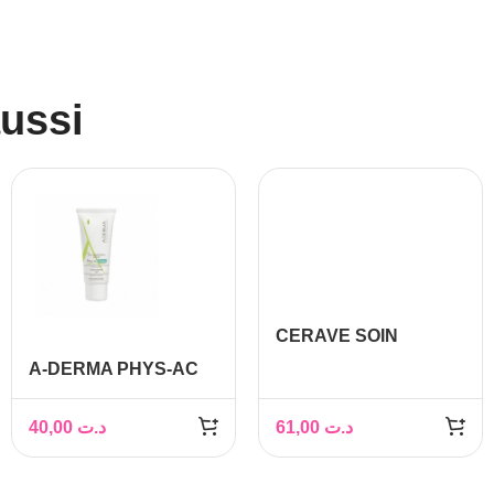
aussi
CERAVE SOIN
CONCENTRÉ ANTI-
A-DERMA PHYS-AC
IMPERFECTIONS
GLOBAL SOIN
40ML
IMPERFECTION
40,00
د.ت
61,00
د.ت
SEVERES 40ML