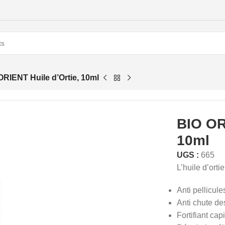
ORIENT Huile d’Ortie, 10ml
BIO OR
10ml
UGS :
665
L’huile d’orti
Anti pellicule
Anti chute d
Fortifiant capi