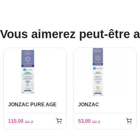
Vous aimerez peut-être 
JONZAC PURE AGE
JONZAC
SERUM CONCENTRE
REHYDRATE GELEE
30ML
FRAICHEUR 50ML
110,00
د.ت
53,00
د.ت