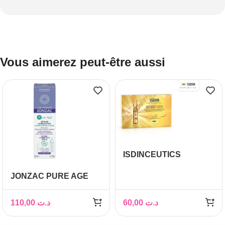
Vous aimerez peut-être aussi
ISDINCEUTICS
INSTANT FLASH 5
JONZAC PURE AGE
AMPOULES
SERUM CONCENTRE
30ML
110,00
د.ت
60,00
د.ت