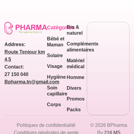
Catégories
Bio &
naturel
Bébé et
Compléments
Address:
Maman
alimentaires
Route Teniour km
Solaire
4,5
Matériel
Visage
médical
Contact:
27 150 040
Hygiène
Homme
Bpharma.tn@gmail.com
Soin
Divers
capillaire
Promos
Corps
Packs
Politiques de confidentialité
© 2026 BPharma
Conditions générales de vente
By
216 MS