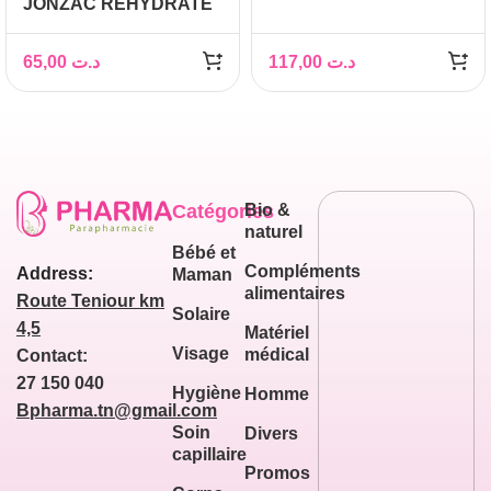
JONZAC REHYDRATE
SERUM CONCENTRE
30ML
65,00
د.ت
117,00
د.ت
Catégories
Bio &
naturel
Bébé et
Compléments
Address:
Maman
alimentaires
Route Teniour km
Solaire
4,5
Matériel
Visage
médical
Contact:
27 150 040
Hygiène
Homme
Bpharma.tn@gmail.com
Soin
Divers
capillaire
Promos