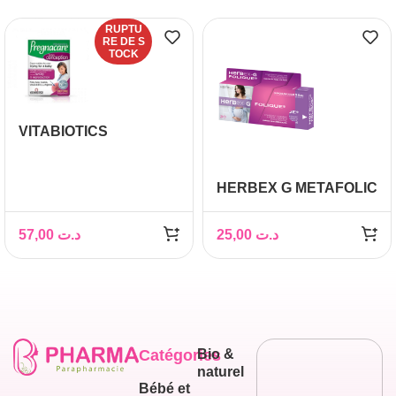
RUPTU
RE DE S
TOCK
VITABIOTICS
PREGNACARE
CONCEPTION B/30
HERBEX G METAFOLIC
GROSSESSE BT 30
GELULES
57,00
د.ت
25,00
د.ت
Catégories
Bio &
naturel
Bébé et