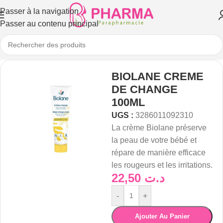
Passer à la navigation
Passer au contenu principal
BIOLANE CREME
DE CHANGE
100ML
UGS :
3286011092310
La
crème
Biolane
préserve
la
peau
de
votre
bébé
et
répare
de
manière
efficace
les
rougeurs
et
les
irritations.
22,50
د.ت
-
+
Ajouter Au Panier