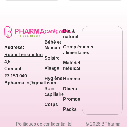
Catégories
Bio &
naturel
Bébé et
Compléments
Address:
Maman
alimentaires
Route Teniour km
Solaire
4,5
Matériel
Visage
médical
Contact:
27 150 040
Hygiène
Homme
Bpharma.tn@gmail.com
Soin
Divers
capillaire
Promos
Corps
Packs
Politiques de confidentialité
© 2026 BPharma