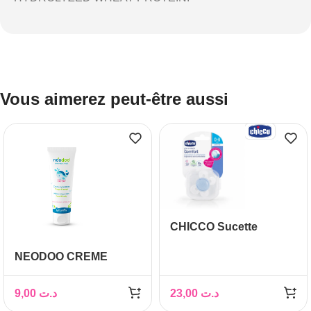
Vous aimerez peut-être aussi
CHICCO Sucette
Physio Comfort 0-6M
NEODOO CREME
HYDRATANT 50ML
9,00
د.ت
23,00
د.ت