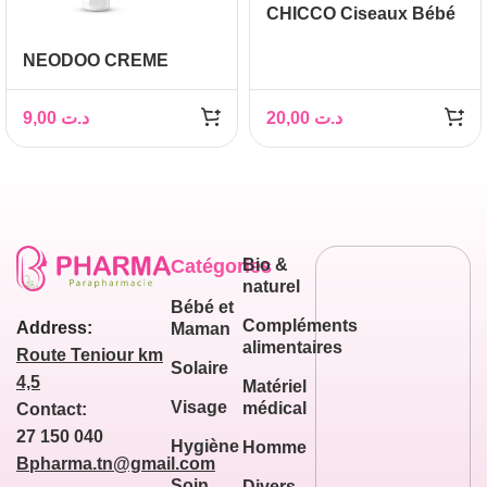
CHICCO Ciseaux Bébé
NEODOO CREME
HYDRATANT 50ML
9,00
د.ت
20,00
د.ت
Catégories
Bio &
naturel
Bébé et
Compléments
Address:
Maman
alimentaires
Route Teniour km
Solaire
4,5
Matériel
Visage
médical
Contact:
27 150 040
Hygiène
Homme
Bpharma.tn@gmail.com
Soin
Divers