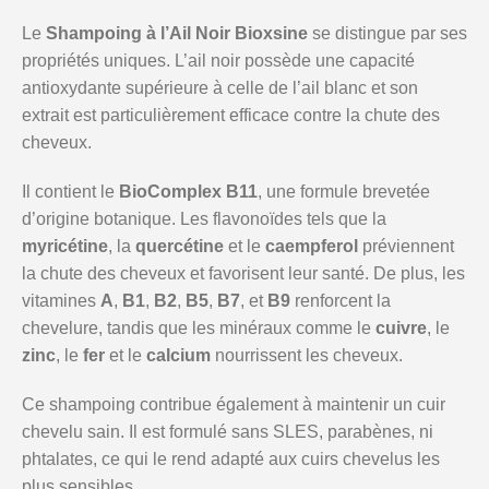
Le
Shampoing à l’Ail Noir Bioxsine
se distingue par ses
propriétés uniques. L’ail noir possède une capacité
antioxydante supérieure à celle de l’ail blanc et son
extrait est particulièrement efficace contre la chute des
cheveux.
Il contient le
BioComplex B11
, une formule brevetée
d’origine botanique. Les flavonoïdes tels que la
myricétine
, la
quercétine
et le
caempferol
préviennent
la chute des cheveux et favorisent leur santé. De plus, les
vitamines
A
,
B1
,
B2
,
B5
,
B7
, et
B9
renforcent la
chevelure, tandis que les minéraux comme le
cuivre
, le
zinc
, le
fer
et le
calcium
nourrissent les cheveux.
Ce shampoing contribue également à maintenir un cuir
chevelu sain. Il est formulé sans SLES, parabènes, ni
phtalates, ce qui le rend adapté aux cuirs chevelus les
plus sensibles.