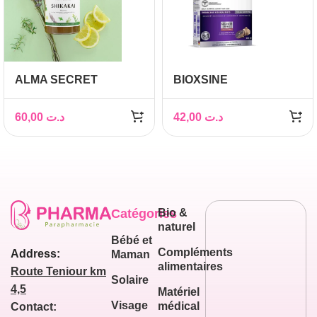
ALMA SECRET
BIOXSINE
SHAMPOING SHIKAKAI
SHAMPOOING
ANTI-CHUTE &
VEGETAL A L’AIL NOIR
60,00
د.ت
42,00
د.ت
ANTIPELLICULAIRE
300ML
500ML
Catégories
Bio &
naturel
Bébé et
Compléments
Address:
Maman
alimentaires
Route Teniour km
Solaire
4,5
Matériel
Visage
médical
Contact: