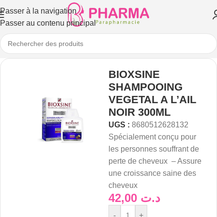
Passer à la navigation
Passer au contenu principal
BIOXSINE
SHAMPOOING
VEGETAL A L’AIL
NOIR 300ML
UGS :
8680512628132
Spécialement conçu pour
les personnes souffrant de
perte de cheveux – Assure
une croissance saine des
cheveux
42,00
د.ت
-
+