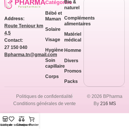
Catégories
Bio &
naturel
Bébé et
Compléments
Address:
Maman
alimentaires
Route Teniour km
Solaire
4,5
Matériel
Visage
médical
Contact:
27 150 040
Hygiène
Homme
Bpharma.tn@gmail.com
Soin
Divers
capillaire
Promos
Corps
Packs
Politiques de confidentialité
© 2026 BPharma
Conditions générales de vente
By
216 MS
outique
Liste de souhaits
Comparer
Panier