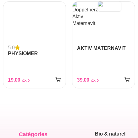
5.0
AKTIV MATERNAVIT
PHYSIOMER
MOUCHE BEBE AVEC
EMBOUT ET 5
FILTRES JETABLES
19,00
د.ت
39,00
د.ت
Catégories
Bio & naturel