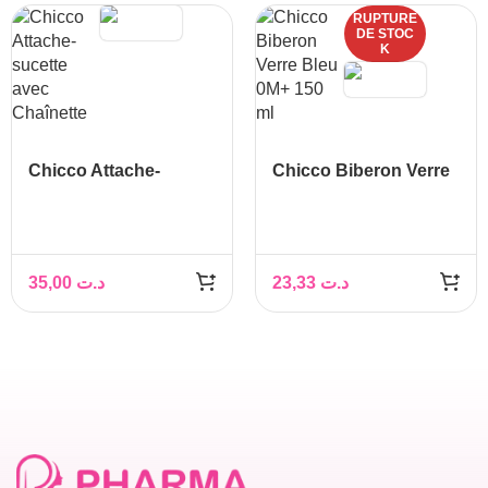
RUPTURE
DE STOC
K
Chicco Attache-
Chicco Biberon Verre
sucette avec
Bleu 0M+ 150 ml
Chaînette
35,00
د.ت
23,33
د.ت