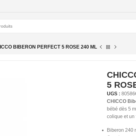
ICCO BIBERON PERFECT 5 ROSE 240 ML
CHICC
5 ROS
UGS :
80586
CHICCO Bibe
bébé dès 5 mo
colique et un 
Biberon 240 