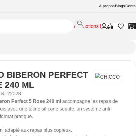
À propos
Blogs
Conta
Promotions !
O BIBERON PERFECT
E 240 ML
64122028
ron Perfect 5 Rose 240 ml
accompagne les repas de
is avec une tétine silicone souple, un système anti-
format pratique.
ml adapté aux repas plus copieux.