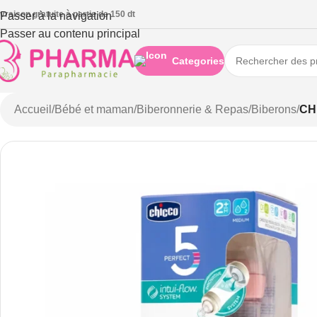
ivraison gratuite à partie de 150 dt
Passer à la navigation
Passer au contenu principal
Categories
Accueil
/
Bébé et maman
/
Biberonnerie & Repas
/
Biberons
/
CH