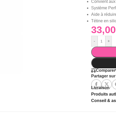
Convient aux 
Système Perfec
Aide à réduire
Tétine en sil
-
+
Comparer
Partager sur 
Livraison
Produits au
Conseil & a