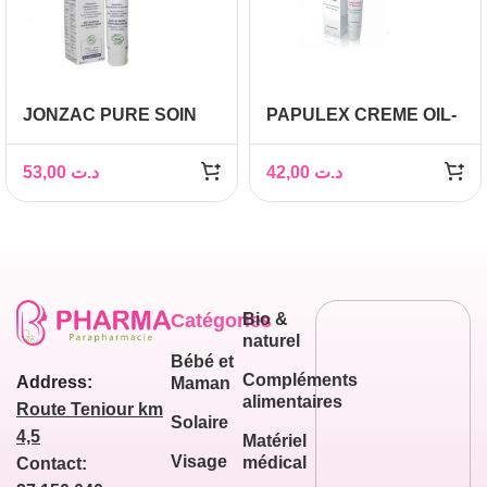
JONZAC PURE SOIN
PAPULEX CREME OIL-
PURIFIANT ANTI-
FREE PEAUX A
IMPERFECTIONS 50ML
IMPERFECTIONS, 40ml
53,00
د.ت
42,00
د.ت
Catégories
Bio &
naturel
Bébé et
Compléments
Address:
Maman
alimentaires
Route Teniour km
Solaire
4,5
Matériel
Visage
médical
Contact: